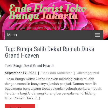
Ende Florist Toko
Bunga
Jakarta
Menerima Pesanan Berbagai Macam Karangan Bunga Seperti
Bunga Papan Bunga Meja Standing Flowers Hand Bouqet dll…
Menu
Tag: Bunga Salib Dekat Rumah Duka
Grand Heaven
Toko Bunga Dekat Grand Heaven
September 17, 2021
|
Tidak ada Komentar
|
Uncategorized
Toko Bunga Dekat Grand Heaven memang cukup mudah
dengan semakin banyaknya jumlah penjual. Namun memilih
bagaimana bunga yang tepat bukanlah sebuah perkara mudah.
Terutama bagi Anda yang kurang berpengalaman di bidang
flora. Rumah Duka […]