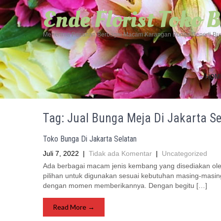
Ende Florist Toko
Menerima Pesanan Berbagai Macam Karangan Bunga Seperti Bun
HOM
Tag: Jual Bunga Meja Di Jakarta S
Toko Bunga Di Jakarta Selatan
Juli 7, 2022
|
Tidak ada Komentar
|
Uncategorized
Ada berbagai macam jenis kembang yang disediakan ole
pilihan untuk digunakan sesuai kebutuhan masing-masin
dengan momen memberikannya. Dengan begitu […]
Read More →