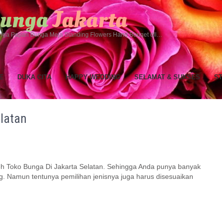
 Bunga
Jakarta
ga Papan Bunga Meja Standing Flowers Hand Bouqet dll…
E
DUKA CITA
HAPPY WEDDING
SELAMAT & SUKSES
S
elatan
h Toko Bunga Di Jakarta Selatan. Sehingga Anda punya banyak
g. Namun tentunya pemilihan jenisnya juga harus disesuaikan