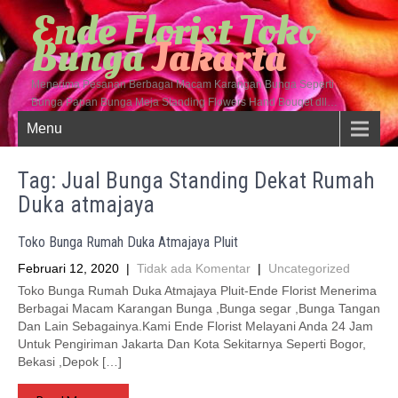
Ende Florist Toko
Bunga
Jakarta
Menerima Pesanan Berbagai Macam Karangan Bunga Seperti
Bunga Papan Bunga Meja Standing Flowers Hand Bouqet dll…
Menu
Tag: Jual Bunga Standing Dekat Rumah
Duka atmajaya
Toko Bunga Rumah Duka Atmajaya Pluit
Februari 12, 2020
|
Tidak ada Komentar
|
Uncategorized
Toko Bunga Rumah Duka Atmajaya Pluit-Ende Florist Menerima
Berbagai Macam Karangan Bunga ,Bunga segar ,Bunga Tangan
Dan Lain Sebagainya.Kami Ende Florist Melayani Anda 24 Jam
Untuk Pengiriman Jakarta Dan Kota Sekitarnya Seperti Bogor,
Bekasi ,Depok […]