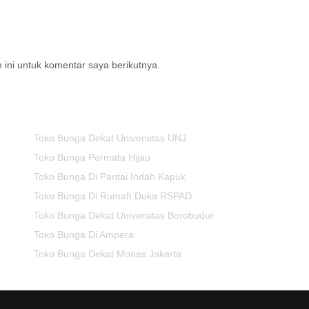
ini untuk komentar saya berikutnya.
Toko Bunga Dekat Universitas UNJ
Toko Bunga Permata Hijau
Toko Bunga Di Pantai Indah Kapuk
Toko Bunga Di Rumah Duka RSPAD
Toko Bunga Dekat Universitas Borobudur
Toko Bunga Di Ampera
Toko Bunga Dekat Monas Jakarta