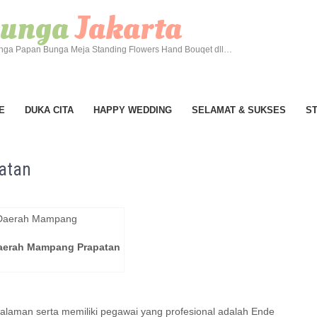
 Bunga
Jakarta
ga Papan Bunga Meja Standing Flowers Hand Bouqet dll…
E
DUKA CITA
HAPPY WEDDING
SELAMAT & SUKSES
S
atan
aerah Mampang Prapatan
alaman serta memiliki pegawai yang profesional adalah Ende