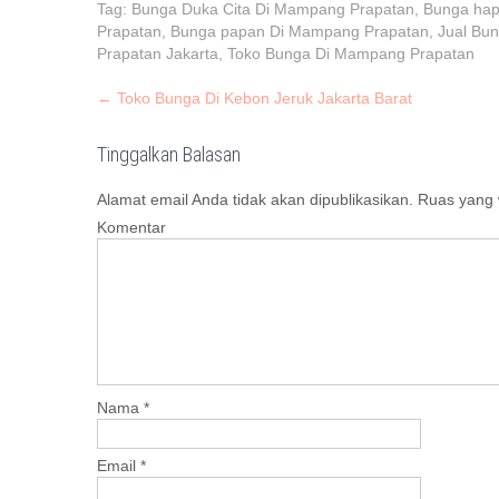
Tag:
Bunga Duka Cita Di Mampang Prapatan
,
Bunga hap
Prapatan
,
Bunga papan Di Mampang Prapatan
,
Jual Bu
Prapatan Jakarta
,
Toko Bunga Di Mampang Prapatan
P
←
Toko Bunga Di Kebon Jeruk Jakarta Barat
o
s
Tinggalkan Balasan
t
Alamat email Anda tidak akan dipublikasikan.
Ruas yang w
n
Komentar
a
v
i
g
a
t
i
Nama
*
o
n
Email
*