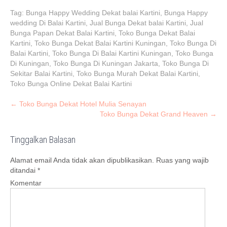
Tag:
Bunga Happy Wedding Dekat balai Kartini
,
Bunga Happy
wedding Di Balai Kartini
,
Jual Bunga Dekat balai Kartini
,
Jual
Bunga Papan Dekat Balai Kartini
,
Toko Bunga Dekat Balai
Kartini
,
Toko Bunga Dekat Balai Kartini Kuningan
,
Toko Bunga Di
Balai Kartini
,
Toko Bunga Di Balai Kartini Kuningan
,
Toko Bunga
Di Kuningan
,
Toko Bunga Di Kuningan Jakarta
,
Toko Bunga Di
Sekitar Balai Kartini
,
Toko Bunga Murah Dekat Balai Kartini
,
Toko Bunga Online Dekat Balai Kartini
P
←
Toko Bunga Dekat Hotel Mulia Senayan
Toko Bunga Dekat Grand Heaven
→
o
s
Tinggalkan Balasan
t
n
Alamat email Anda tidak akan dipublikasikan.
Ruas yang wajib
a
ditandai
*
v
Komentar
i
g
a