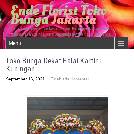
Ende Florist Toko
Bunga
Jakarta
Menerima Pesanan Berbagai Macam Karangan Bunga Seperti
Bunga Papan Bunga Meja Standing Flowers Hand Bouqet dll…
Menu
Toko Bunga Dekat Balai Kartini
Kuningan
September 16, 2021
|
Tidak ada Komentar