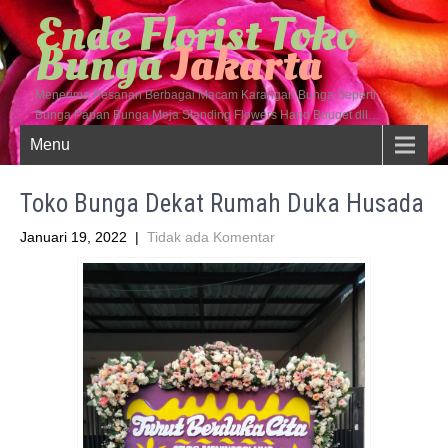
Ende Florist Toko
Bunga
Jakarta
Menerima Pesanan Berbagai Macam Karangan Bunga Seperti
Bunga Papan Bunga Meja Standing Flowers Hand Bouqet dll…
Menu
Toko Bunga Dekat Rumah Duka Husada
Januari 19, 2022
|
Tidak ada Komentar