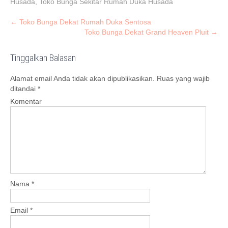
Husada
,
Toko Bunga Sekitar Rumah Duka Husada
P
←
Toko Bunga Dekat Rumah Duka Sentosa
Toko Bunga Dekat Grand Heaven Pluit
→
o
s
Tinggalkan Balasan
t
n
Alamat email Anda tidak akan dipublikasikan.
Ruas yang wajib
a
ditandai
*
v
Komentar
i
g
a
t
i
o
Nama
*
n
Email
*