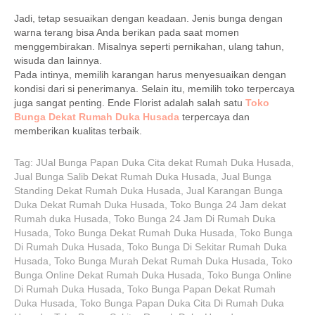
Jadi, tetap sesuaikan dengan keadaan. Jenis bunga dengan
warna terang bisa Anda berikan pada saat momen
menggembirakan. Misalnya seperti pernikahan, ulang tahun,
wisuda dan lainnya.
Pada intinya, memilih karangan harus menyesuaikan dengan
kondisi dari si penerimanya. Selain itu, memilih toko terpercaya
juga sangat penting. Ende Florist adalah salah satu
Toko
Bunga Dekat Rumah Duka Husada
terpercaya dan
memberikan kualitas terbaik.
Tag:
JUal Bunga Papan Duka Cita dekat Rumah Duka Husada
,
Jual Bunga Salib Dekat Rumah Duka Husada
,
Jual Bunga
Standing Dekat Rumah Duka Husada
,
Jual Karangan Bunga
Duka Dekat Rumah Duka Husada
,
Toko Bunga 24 Jam dekat
Rumah duka Husada
,
Toko Bunga 24 Jam Di Rumah Duka
Husada
,
Toko Bunga Dekat Rumah Duka Husada
,
Toko Bunga
Di Rumah Duka Husada
,
Toko Bunga Di Sekitar Rumah Duka
Husada
,
Toko Bunga Murah Dekat Rumah Duka Husada
,
Toko
Bunga Online Dekat Rumah Duka Husada
,
Toko Bunga Online
Di Rumah Duka Husada
,
Toko Bunga Papan Dekat Rumah
Duka Husada
,
Toko Bunga Papan Duka Cita Di Rumah Duka