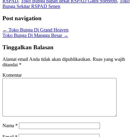
RSPAD
,
Toko Bunga papan dekat RSPAD Gatot Soebroto
,
Toko
Bunga Sekitar RSPAD Senen
Post navigation
←
Toko Bunga Di Grand Heaven
Toko Bunga Di Mangga Besar
→
Tinggalkan Balasan
Alamat email Anda tidak akan dipublikasikan.
Ruas yang wajib
ditandai
*
Komentar
Nama
*
Email
*