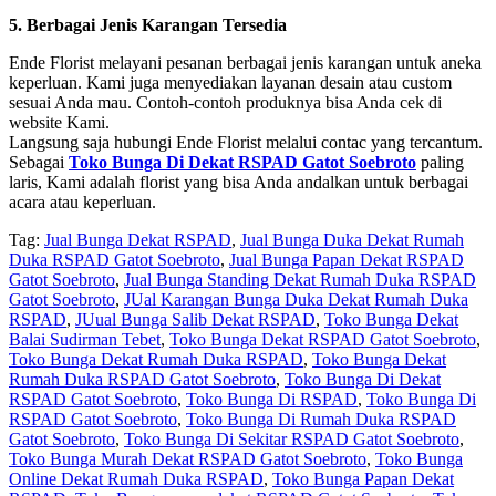
5. Berbagai Jenis Karangan Tersedia
Ende Florist melayani pesanan berbagai jenis karangan untuk aneka
keperluan. Kami juga menyediakan layanan desain atau custom
sesuai Anda mau. Contoh-contoh produknya bisa Anda cek di
website Kami.
Langsung saja hubungi Ende Florist melalui contac yang tercantum.
Sebagai
Toko Bunga Di Dekat RSPAD Gatot Soebroto
paling
laris, Kami adalah florist yang bisa Anda andalkan untuk berbagai
acara atau keperluan.
Tag:
Jual Bunga Dekat RSPAD
,
Jual Bunga Duka Dekat Rumah
Duka RSPAD Gatot Soebroto
,
Jual Bunga Papan Dekat RSPAD
Gatot Soebroto
,
Jual Bunga Standing Dekat Rumah Duka RSPAD
Gatot Soebroto
,
JUal Karangan Bunga Duka Dekat Rumah Duka
RSPAD
,
JUual Bunga Salib Dekat RSPAD
,
Toko Bunga Dekat
Balai Sudirman Tebet
,
Toko Bunga Dekat RSPAD Gatot Soebroto
,
Toko Bunga Dekat Rumah Duka RSPAD
,
Toko Bunga Dekat
Rumah Duka RSPAD Gatot Soebroto
,
Toko Bunga Di Dekat
RSPAD Gatot Soebroto
,
Toko Bunga Di RSPAD
,
Toko Bunga Di
RSPAD Gatot Soebroto
,
Toko Bunga Di Rumah Duka RSPAD
Gatot Soebroto
,
Toko Bunga Di Sekitar RSPAD Gatot Soebroto
,
Toko Bunga Murah Dekat RSPAD Gatot Soebroto
,
Toko Bunga
Online Dekat Rumah Duka RSPAD
,
Toko Bunga Papan Dekat