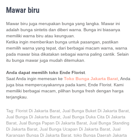
Mawar biru
Mawar biru juga merupakan bunga yang langka. Mawar ini
adalah bunga sintetis dan diberi warna. Bunga ini biasanya
memiliki warna biru atau keunguan.
Ketika ingin memberikan bunga untuk pasangan, pastikan
memilih warna yang tepat, dari berbagai macam warna, warna
pada mawar bisa dikatakan sebagai warna paling cantik. Selain
itu bunga mawar juga mudah ditemukan.
Anda dapat memilih toko Ende Florist
.
Saat Anda ingin memesan ke
Toko Bunga Jakarta Barat
, Anda
juga bisa mempercayakannya pada kami, Ende Florist. Kami
memiliki berbagai macam, pilihan bunga fresh dengan harga
terjangkau.
Tag:
Florist Di Jakarta Barat
,
Jual Bunga Buket Di Jakarta Barat
,
Jual Bunga Di Jakarta Barat
,
Jual Bunga Duka Cita Di Jakarta
Barat
,
Jual Bunga Papan Di Jakarta Barat
,
Jual Bunga Standing
Di Jakarta Barat
,
Jual Bunga Ucapan Di Jakarta Barat
,
Jual
Karangan Bunga Di Jakarta Barat
,
toko Bunga Daerah Jakarta