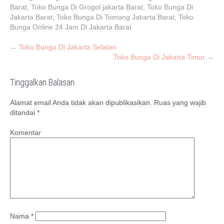
Barat
,
Toko Bunga Di Grogol jakarta Barat
,
Toko Bunga Di
Jakarta Barat
,
Toko Bunga Di Tomang Jakarta Barat
,
Toko
Bunga Online 24 Jam Di Jakarta Barat
P
←
Toko Bunga Di Jakarta Selatan
Toko Bunga Di Jakarta Timur
→
o
s
Tinggalkan Balasan
t
n
Alamat email Anda tidak akan dipublikasikan.
Ruas yang wajib
a
ditandai
*
v
Komentar
i
g
a
t
i
o
n
Nama
*