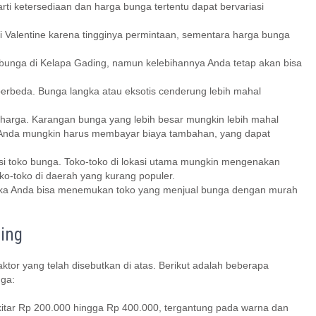
ti ketersediaan dan harga bunga tertentu dapat bervariasi
i Valentine karena tingginya permintaan, sementara harga bunga
oko bunga di Kelapa Gading, namun kelebihannya Anda tetap akan bisa
berbeda. Bunga langka atau eksotis cenderung lebih mahal
arga. Karangan bunga yang lebih besar mungkin lebih mahal
im, Anda mungkin harus membayar biaya tambahan, yang dapat
asi toko bunga. Toko-toko di lokasi utama mungkin mengenakan
ko-toko di daerah yang kurang populer.
maka Anda bisa menemukan toko yang menjual bunga dengan murah
ing
aktor yang telah disebutkan di atas. Berikut adalah beberapa
nga:
kitar Rp 200.000 hingga Rp 400.000, tergantung pada warna dan