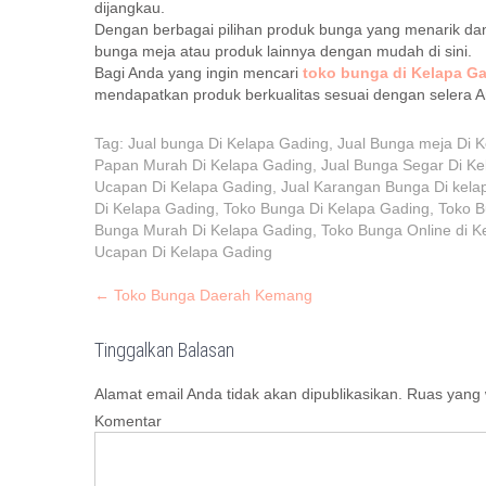
dijangkau.
Dengan berbagai pilihan produk bunga yang menarik dan
bunga meja atau produk lainnya dengan mudah di sini.
Bagi Anda yang ingin mencari
toko bunga di Kelapa G
mendapatkan produk berkualitas sesuai dengan selera 
Tag:
Jual bunga Di Kelapa Gading
,
Jual Bunga meja Di 
Papan Murah Di Kelapa Gading
,
Jual Bunga Segar Di Ke
Ucapan Di Kelapa Gading
,
Jual Karangan Bunga Di kela
Di Kelapa Gading
,
Toko Bunga Di Kelapa Gading
,
Toko B
Bunga Murah Di Kelapa Gading
,
Toko Bunga Online di K
Ucapan Di Kelapa Gading
P
←
Toko Bunga Daerah Kemang
o
s
Tinggalkan Balasan
t
Alamat email Anda tidak akan dipublikasikan.
Ruas yang w
n
Komentar
a
v