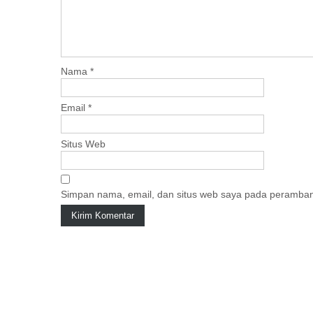
i
g
a
t
i
Nama
*
o
n
Email
*
Situs Web
Simpan nama, email, dan situs web saya pada peramban 