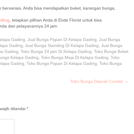
 bervariasi, Anda bisa mendapatkan buket, karangan bunga,
ading
, tetapkan pilihan Anda di Ende Florist untuk bisa
Anda dan pelayanannya 24 jam.
Kelapa Gading
,
Jual Bunga Papan Di Kelapa Gading
,
Jual Bunga
lapa Gading
,
Jual Bunga Standing Di Kelapa Gading
,
Jual Bunga
pa Gading
,
Toko Bunga 24 jam Di Kelapa Gading
,
Toko Bunga Buket
unga Kelapa Gading
,
Toko Bunga Meja Di Kelapa Gading
,
Toko
elapa Gading
,
Toko Bunga Papan Di Kelapa Gading
,
Toko Bunga
Toko Bunga Daerah Condet
→
ajib ditandai
*