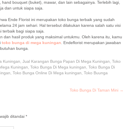
hand bouquet (buket), mawar, dan lain sebagainya. Terlebih lagi,
ja dan untuk siapa saja.
hwa Ende Florist ini merupakan toko bunga terbaik yang sudah
lama 24 jam sehari. Hal tersebut dilakukan karena salah satu visi
i terbaik bagi siapa saja.
n dan hasil produk yang maksimal untukmu. Oleh karena itu, kamu
i
toko bunga di mega kuningan
. Endeflorist merupakan jawaban
ebutuhan bunga.
a Kuningan
,
Jual Karangan Bunga Papan Di Mega Kuningan
,
Toko
 Mega Kuningan
,
Toko Bunga Di Mega kuningan
,
Toko Bunga Di
ingan
,
Toko Bunga Online Di Mega kuningan
,
Toko Buunga
Toko Bunga Di Taman Mini
→
ajib ditandai
*