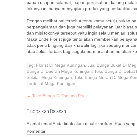
papan ucapan selamat, papan pernikahan, kalung melati, 
tokonya ini hanya menyajikan produk yang berkualitas sa
Dengan melihat hal tersebut tentu kamu setuju bukan ba
berpengalaman dan juga memiliki pelayanan luar biasa se
dan misi tokonya tersebut yaitu ingin selalu menjadi solus
Maka Ende Florist juga tentu akan memberikan pelayana
tidak perlu bingung dan khawatir lagi jika sedang mencar
atau solusi terbaik bagi segala permasalahanmu akan k
Tag:
Florist Di Mega Kuningan
,
Jual Bunga Buket Di Meg
Bunga Di Daerah Mega Kuningan
,
Toko Bunga Di Dekat
Sekitar Mega Kuningan
,
Toko Bunga Murah Di Mega Kun
Terdekat Mega Kuningan
P
←
Toko Bunga Di Tanjung Priok
o
s
Tinggalkan Balasan
t
Alamat email Anda tidak akan dipublikasikan.
Ruas yang w
n
Komentar
a