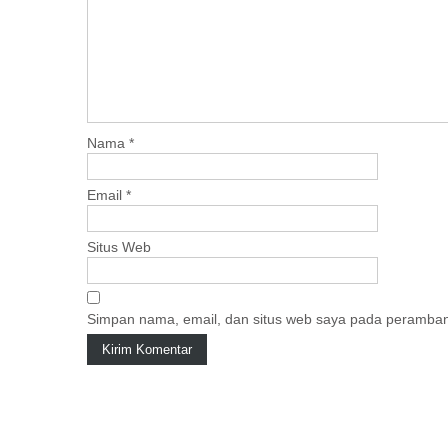
v
i
g
a
t
i
Nama
*
o
n
Email
*
Situs Web
Simpan nama, email, dan situs web saya pada peramban 