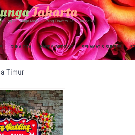
 Bunga
Jakarta
ga Papan Bunga Meja Standing Flowers Hand Bouqet dll…
E
DUKA CITA
HAPPY WEDDING
SELAMAT & SUKSES
S
a Timur