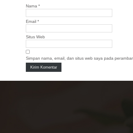
i
Nama
*
o
n
Email
*
Situs Web
Simpan nama, email, dan situs web saya pada peramban 