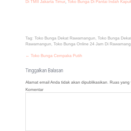
Di TMII Jakarta Timur
,
Toko Bunga Di Pantai Indah Kapu
Tag:
Toko Bunga Dekat Rawamangun
,
Toko Bunga Dek
Rawamangun
,
Toko Bunga Online 24 Jam Di Rawaman
P
←
Toko Bunga Cempaka Putih
o
s
Tinggalkan Balasan
t
Alamat email Anda tidak akan dipublikasikan.
Ruas yang w
n
Komentar
a
v
i
g
a
t