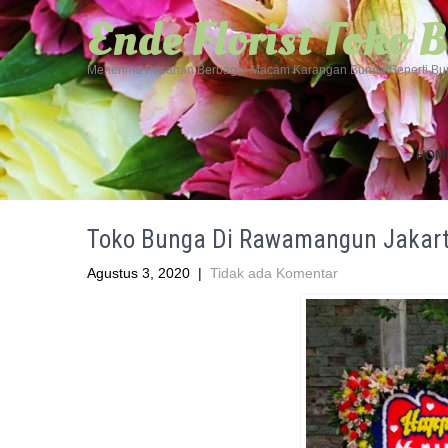
Ende Florist Toko
Menerima Pesanan Berbagai Macam Karangan Bunga Seperti Bun
HOM
Toko Bunga Di Rawamangun Jakart
Agustus 3, 2020
|
Tidak ada Komentar