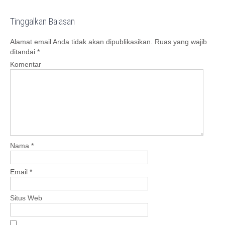
s
Tinggalkan Balasan
t
n
Alamat email Anda tidak akan dipublikasikan.
Ruas yang wajib
a
ditandai
*
v
Komentar
i
g
a
t
i
o
Nama
*
n
Email
*
Situs Web