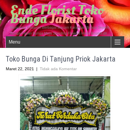
Ende Florist Toko
Bunga
Jakarta
Menerima Pesanan Berbagai Macam Karangan Bunga Seperti
Bunga Papan Bunga Meja Standing Flowers Hand Bouqet dll…
Menu
Toko Bunga Di Tanjung Priok Jakarta
Maret 22, 2021
|
Tidak ada Komentar