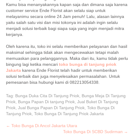
Kamu bisa menanyakannya kapan saja dan dimana saja karena
customer service Ende Florist akan selalu siap untuk
melayanimu secara online 24 Jam penuh! Lalu, alasan lainnya
yaitu salah satu visi dan misi tokonya ini adalah ingin selalu
menjadi solusi terbaik bagi siapa saja yang ingin menjadi mitra
kerjanya.
Oleh karena itu, toko ini selalu memberikan pelayanan dan hasil
maksimal sehingga tidak akan mengecewakan tetapi malah
memuaskan para pelanggannya. Maka dari itu, kamu tidak perlu
bingung lagi ketika mencari
toko bunga di tanjung priok
Jakarta
karena Ende Florist telah hadir untuk memberikan
solusi terbaik dan juga menyelesaikan permasalahan. Untuk
pemesanan bisa hubungi kami di 082213054338.
Tag:
Bunga Duka Cita Di Tanjung Priok
,
Bunga Meja Di Tanjung
Priok
,
Bunga Papan Di tanjung Priok
,
Jual Buket Di Tanjung
Priok
,
Jual Bunga Papan Di Tanjung Priok
,
Toko Bunga Di
Tanjung Priok
,
Toko Bunga Di Tanjung Priok Jakarta
P
←
Toko Bunga Di Ancol Jakarta Utara
Toko Bunga Di SCBD Sudirman
→
o