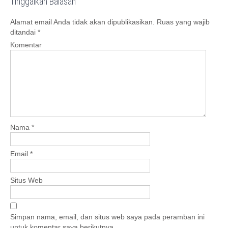
Tinggalkan Balasan
t
n
Alamat email Anda tidak akan dipublikasikan.
Ruas yang wajib
a
ditandai
*
v
Komentar
i
g
a
t
i
o
Nama
*
n
Email
*
Situs Web
Simpan nama, email, dan situs web saya pada peramban ini
untuk komentar saya berikutnya.