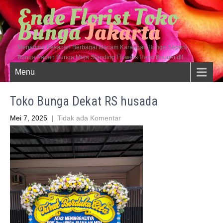
Ende Florist Toko
Bunga
Jakarta
Menerima Pesanan Berbagai Macam Karangan Bunga Seperti
Bunga Papan Bunga Meja Standing Flowers Hand Bouqet dll…
Menu
Toko Bunga Dekat RS husada
Mei 7, 2025
|
Tidak ada Komentar