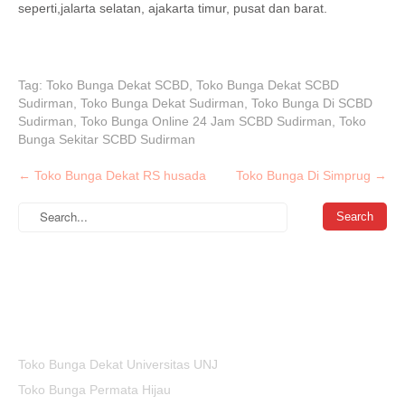
seperti,jalarta selatan, ajakarta timur, pusat dan barat.
Tag:
Toko Bunga Dekat SCBD
,
Toko Bunga Dekat SCBD
Sudirman
,
Toko Bunga Dekat Sudirman
,
Toko Bunga Di SCBD
Sudirman
,
Toko Bunga Online 24 Jam SCBD Sudirman
,
Toko
Bunga Sekitar SCBD Sudirman
P
←
Toko Bunga Dekat RS husada
Toko Bunga Di Simprug
→
o
s
t
n
a
v
i
g
Toko Bunga Dekat Universitas UNJ
a
Toko Bunga Permata Hijau
t