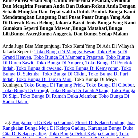
Ende Florist Selalu Siap Untuk Menerima Pesanan,Membuat
Dan Mengirim Pesanan Anda Dan Rekan-Rekan Anda Dengan
Sebaik Mungkin Dan Tepat waktu.Untuk Produk Bunga Kami
Mendatangkan Langsung Dari Pusat Pasar Bunga Yang Ada
Di Daerah Rawa Belong Jakarta Barat.Jenis Bunga Yang Kami
Gunakan Seperti Bunga Mawar ,Bunga Matahari,Bunga
Lili,Bunga Aster,Bunga Anggrek, Dan Bunga Sedap Malam
Anda Juga Bisa Mengunjungi Toko Kami Yang Di Ada Di Wilayah
Jakarta Seperti :
Toko Bunga Di Mangga Besar
,
Toko Bunga Di
Grand Heaven
,
Toko Bunga Di Mampang Prapatan
,
Toko Bunga
Di Duren Sawit
,
Toko Bunga Di Ampera
,
Toko Bunga Di Pondok
Indah
,
Toko Bunga di cawang
,
Toko Bunga Di Kemayoran
,
Toko
Bunga Di Salemba
,
Toko Bunga Di Cikini
,
Toko Bunga Di Puri
Indah
,
Toko Bunga Di Taman Mini
, Toko Bunga Di Mega
Kuningan,
Toko Bunga Di Tanjung Priok
,
Toko Bunga Di Cibubur
,
Toko Bunga Di Grogo
l,
Toko Bunga Di Tanah Abang
,
Toko Bunga
Di Slipi
,
Toko Bunga Di Rumah Duka Jelamba
r,
Toko Bunga Di
Radio Dalam
,
Tag:
Bunga meja Di Kelapa Gading
,
Florist Di Kelapa Gading
,
Jual
Rangkaian Bunga Meja Di Kelapa Gading
,
Karangan Bunga Duka
Cita Di Kelapa gading
,
Toko Bunga Dekat Kelapa Gading
,
Toko