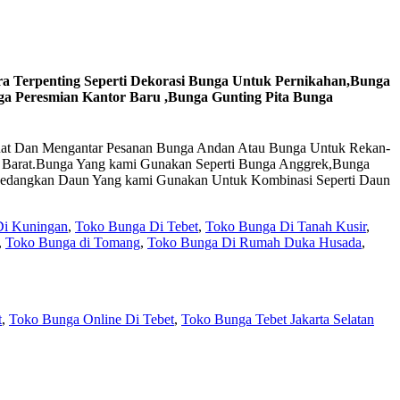
 Terpenting Seperti Dekorasi Bunga Untuk Pernikahan,Bunga
 Peresmian Kantor Baru ,Bunga Gunting Pita Bunga
mbuat Dan Mengantar Pesanan Bunga Andan Atau Bunga Untuk Rekan-
a Barat.Bunga Yang kami Gunakan Seperti Bunga Anggrek,Bunga
.Sedangkan Daun Yang kami Gunakan Untuk Kombinasi Seperti Daun
Di Kuningan
,
Toko Bunga Di Tebet
,
Toko Bunga Di Tanah Kusir
,
,
Toko Bunga di Tomang
,
Toko Bunga Di Rumah Duka Husada
,
t
,
Toko Bunga Online Di Tebet
,
Toko Bunga Tebet Jakarta Selatan