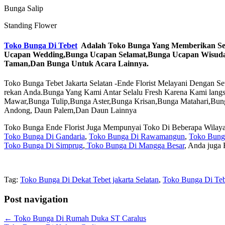
Bunga Salip
Standing Flower
Toko Bunga Di Tebet
Adalah Toko Bunga Yang Memberikan Ser
Ucapan Wedding,Bunga Ucapan Selamat,Bunga Ucapan Wisuda,
Taman,Dan Bunga Untuk Acara Lainnya.
Toko Bunga Tebet Jakarta Selatan -Ende Florist Melayani Dengan 
rekan Anda.Bunga Yang Kami Antar Selalu Fresh Karena Kami lang
Mawar,Bunga Tulip,Bunga Aster,Bunga Krisan,Bunga Matahari,Bun
Andong, Daun Palem,Dan Daun Lainnya
Toko Bunga Ende Florist Juga Mempunyai Toko Di Beberapa Wilayah
Toko Bunga Di Gandaria
,
Toko Bunga Di Rawamangun
,
Toko Bunga
Toko Bunga Di Simprug
,
Toko Bunga Di Mangga Besar
, Anda juga
Tag:
Toko Bunga Di Dekat Tebet jakarta Selatan
,
Toko Bunga Di Teb
Post navigation
←
Toko Bunga Di Rumah Duka ST Caralus