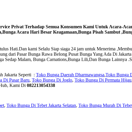
vice Privat Terhadap Semua Konsumen Kami Untuk Acara-Acara
Bunga Acara Hari Besar Keagamaan,Bunga Pisah Sambut ,Bunga
Setulus Hati.Dan kami Selalu Siap siaga 24 jam untuk Menerima ,Me
sung dari Pasar Bunga Rawa Belong Pusat Bunga Yang Ada Di Jakart
ga Sedap Malam, Bunga Carnations,Bunga Lili,Dan Bunga Lainnya 
 Jakarta Seperti :
Toko Bunga Daerah Dharmawangsa
,
Toko Bunga 
 Di Pasar Baru
,
Toko Bunga Di Joglo
,
Toko Bunga Di Permata Hijau
 Hub, Kami Di
082213054338
et
,
Toko Bunga Di Tebet Jakarta Selatan
,
Toko Bunga Murah Di Tebe