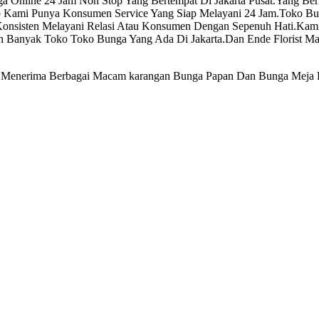
ga Online 24 Jam Non Stop Yang Bertempat Di Jakarta Pusat.Yang Be
 Kami Punya Konsumen Service Yang Siap Melayani 24 Jam.Toko Bun
 Konsisten Melayani Relasi Atau Konsumen Dengan Sepenuh Hati.Kami
kin Banyak Toko Toko Bunga Yang Ada Di Jakarta.Dan Ende Florist
g Menerima Berbagai Macam karangan Bunga Papan Dan Bunga Meja