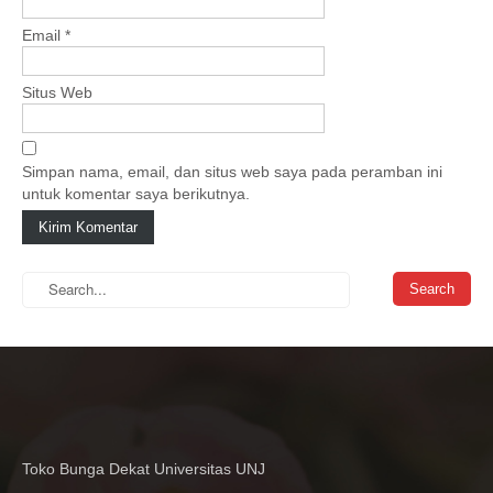
n
Email
*
Situs Web
Simpan nama, email, dan situs web saya pada peramban ini
untuk komentar saya berikutnya.
Toko Bunga Dekat Universitas UNJ