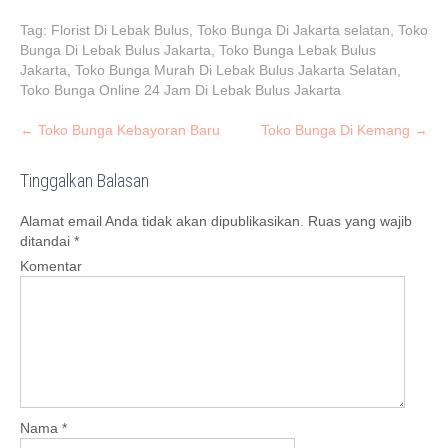
Tag:
Florist Di Lebak Bulus
,
Toko Bunga Di Jakarta selatan
,
Toko
Bunga Di Lebak Bulus Jakarta
,
Toko Bunga Lebak Bulus
Jakarta
,
Toko Bunga Murah Di Lebak Bulus Jakarta Selatan
,
Toko Bunga Online 24 Jam Di Lebak Bulus Jakarta
P
←
Toko Bunga Kebayoran Baru
Toko Bunga Di Kemang
→
o
s
Tinggalkan Balasan
t
Alamat email Anda tidak akan dipublikasikan.
Ruas yang wajib
n
ditandai
*
a
Komentar
v
i
g
a
t
i
o
Nama
*