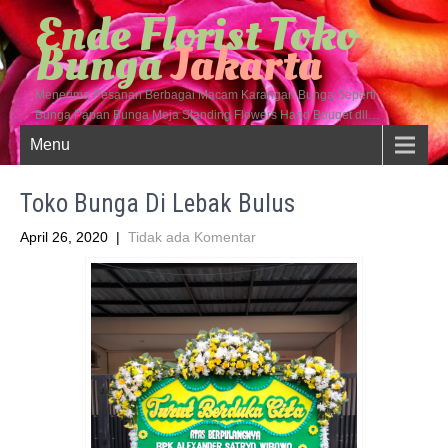
Ende Florist Toko
Bunga
Jakarta
Menerima Pesanan Berbagai Macam Karangan Bunga Seperti
Bunga Papan Bunga Meja Standing Flowers Hand Bouqet dll…
Menu
Toko Bunga Di Lebak Bulus
April 26, 2020
|
Tidak ada Komentar