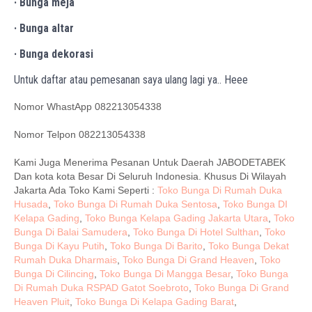
· Bunga meja
· Bunga altar
· Bunga dekorasi
Untuk daftar atau pemesanan saya ulang lagi ya.. Heee
Nomor WhastApp 082213054338
Nomor Telpon 082213054338
Kami Juga Menerima Pesanan Untuk Daerah JABODETABEK
Dan kota kota Besar Di Seluruh Indonesia. Khusus Di Wilayah
Jakarta Ada Toko Kami Seperti :
Toko Bunga Di Rumah Duka
Husada
,
Toko Bunga Di Rumah Duka Sentosa
,
Toko Bunga DI
Kelapa Gading
,
Toko Bunga Kelapa Gading Jakarta Utara
,
Toko
Bunga Di Balai Samudera
,
Toko Bunga Di Hotel Sulthan
,
Toko
Bunga Di Kayu Putih
,
Toko Bunga Di Barito
,
Toko Bunga Dekat
Rumah Duka Dharmais
,
Toko Bunga Di Grand Heaven
,
Toko
Bunga Di Cilincing
,
Toko Bunga Di Mangga Besar
,
Toko Bunga
Di Rumah Duka RSPAD Gatot Soebroto
,
Toko Bunga Di Grand
Heaven Pluit
,
Toko Bunga Di Kelapa Gading Barat
,